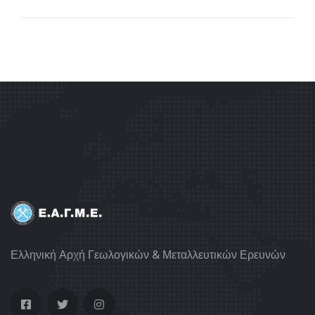
Ελληνική Αρχή Γεωλογικών & Μεταλλευτικών Ερευνών