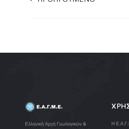
ΧΡΗ
Η Ε.Α.Γ
Ελληνική Αρχή Γεωλογικών &