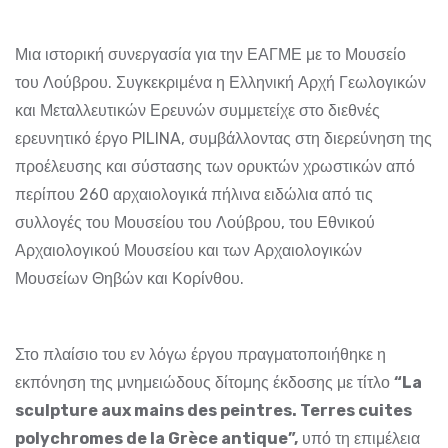
Μια ιστορική συνεργασία για την ΕΑΓΜΕ με το Μουσείο
του Λούβρου. Συγκεκριμένα η Ελληνική Αρχή Γεωλογικών
και Μεταλλευτικών Ερευνών συμμετείχε στο διεθνές
ερευνητικό έργο PILINA, συμβάλλοντας στη διερεύνηση της
προέλευσης και σύστασης των ορυκτών χρωστικών από
περίπου 260 αρχαιολογικά πήλινα ειδώλια από τις
συλλογές του Μουσείου του Λούβρου, του Εθνικού
Αρχαιολογικού Μουσείου και των Αρχαιολογικών
Μουσείων Θηβών και Κορίνθου.
Στο πλαίσιο του εν λόγω έργου πραγματοποιήθηκε η
εκπόνηση της μνημειώδους δίτομης έκδοσης με τίτλο
“
La
sculpture
aux
mains
des
peintres
.
Terres
cuites
polychromes
de
la
Gr
è
ce
antique
”,
υπό τη επιμέλεια