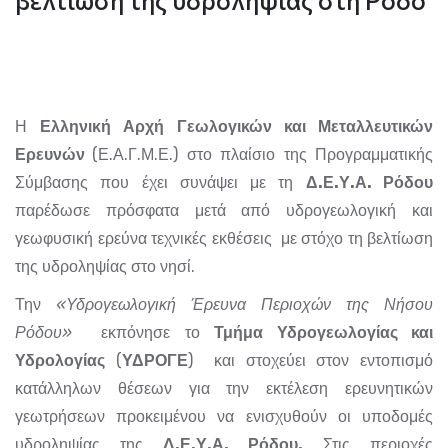
Η
Ελληνική Αρχή Γεωλογικών και Μεταλλευτικών
Ερευνών
(Ε.Α.Γ.Μ.Ε.) στο πλαίσιο της Προγραμματικής
Σύμβασης που έχει συνάψει με τη
Δ.Ε.Υ.Α. Ρόδου
παρέδωσε πρόσφατα μετά από υδρογεωλογική και
γεωφυσική ερεύνα τεχνικές εκθέσεις με στόχο τη βελτίωση
της υδροληψίας στο νησί.
Την
«Υδρογεωλογική Έρευνα Περιοχών της Νήσου
Ρόδου»
εκπόνησε το
Τμήμα Υδρογεωλογίας και
Υδρολογίας
(
ΥΔΡΟΓΕ
) και στοχεύει στον εντοπισμό
κατάλληλων θέσεων για την εκτέλεση ερευνητικών
γεωτρήσεων προκειμένου να ενισχυθούν οι υποδομές
υδροληψίας της
Δ.Ε.Υ.Α. Ρόδου.
Στις περιοχές