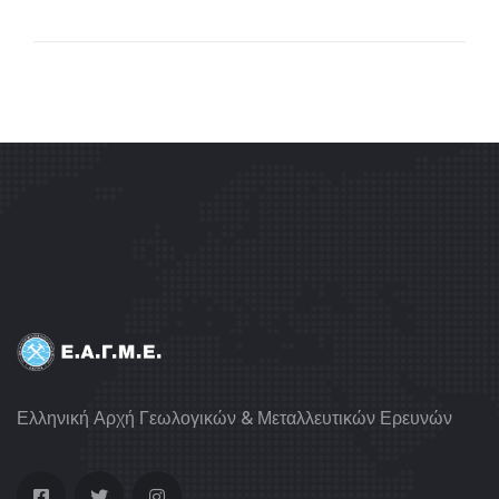
Ελληνική Αρχή Γεωλογικών & Μεταλλευτικών Ερευνών