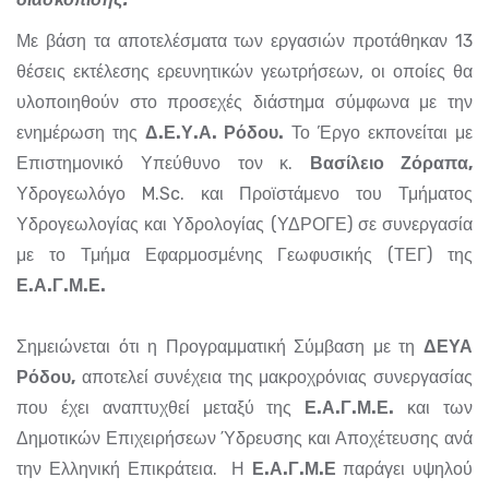
Με βάση τα αποτελέσματα των εργασιών προτάθηκαν 13
θέσεις εκτέλεσης ερευνητικών γεωτρήσεων, οι οποίες θα
υλοποιηθούν στο προσεχές διάστημα σύμφωνα με την
ενημέρωση της
Δ.Ε.Υ.Α. Ρόδου.
Το Έργο εκπονείται με
Επιστημονικό Υπεύθυνο τον κ.
Βασίλειο Ζόραπα,
Υδρογεωλόγο M.Sc. και Προϊστάμενο του Τμήματος
Υδρογεωλογίας και Υδρολογίας (ΥΔΡΟΓΕ) σε συνεργασία
με το Τμήμα Εφαρμοσμένης Γεωφυσικής (ΤΕΓ) της
Ε.Α.Γ.Μ.Ε.
Σημειώνεται ότι η Προγραμματική Σύμβαση με τη
ΔΕΥΑ
Ρόδου,
αποτελεί συνέχεια της μακροχρόνιας συνεργασίας
που έχει αναπτυχθεί μεταξύ της
Ε.Α.Γ.Μ.Ε.
και των
Δημοτικών Επιχειρήσεων Ύδρευσης και Αποχέτευσης ανά
την Ελληνική Επικράτεια. Η
Ε.Α.Γ.Μ.Ε
παράγει υψηλού