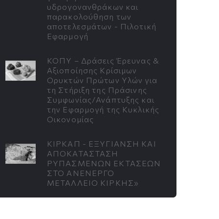
υδρογονανθράκων και
παρακολούθηση των
αποτελεσμάτων - Πιλοτική
Εφαρμογή
ΚΟΠΥ – Δράσεις Έρευνας &
Αξιοποίησης Κρίσιμων
Ορυκτών Πρώτων Υλών για
τη Στήριξη της Πράσινης
Συμφωνίας/Ανάπτυξης και
την Εφαρμογή της Κυκλικής
Οικονομίας
ΚΙΡΚΑΠ - ΕΞΥΓΙΑΝΣΗ ΚΑΙ
ΑΠΟΚΑΤΑΣΤΑΣΗ
ΡΥΠΑΣΜΕΝΩΝ ΕΚΤΑΣΕΩΝ
ΣΤΟ ΑΝΕΝΕΡΓΟ
ΜΕΤΑΛΛΕΙΟ ΚΙΡΚΗΣ»