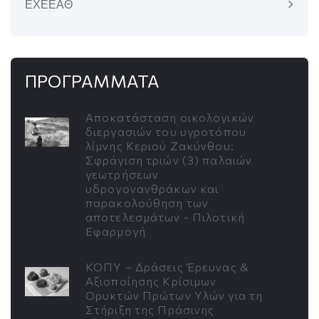
ΕΧΕΕΑΘ
ΠΡΟΓΡΑΜΜΑΤΑ
Αποκατάσταση οικολογικών
διεργασιών του υγροτόπου
λίμνης Κεριού Ζακύνθου:
Σφράγιση τριών (3) παλαιών
γεωτρήσεων
υδρογονανθράκων και
παρακολούθηση των
αποτελεσμάτων - Πιλοτική
Εφαρμογή
ΚΟΠΥ – Δράσεις Έρευνας &
Αξιοποίησης Κρίσιμων
Ορυκτών Πρώτων Υλών για τη
Στήριξη της Πράσινης